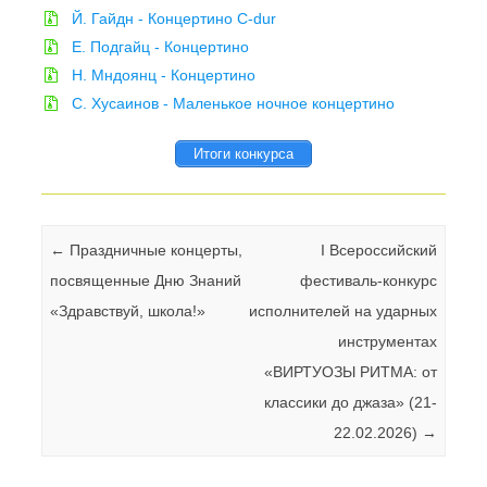
Й. Гайдн
- Концертино C-dur
Е. Подгайц - Концертино
Н. Мндоянц
- Концертино
С. Хусаинов
- Маленькое ночное концертино
Итоги конкурса
Навигация по записям
←
Праздничные концерты,
I Всероссийский
посвященные Дню Знаний
фестиваль-конкурс
«Здравствуй, школа!»
исполнителей на ударных
инструментах
«ВИРТУОЗЫ РИТМА: от
классики до джаза» (21-
22.02.2026)
→