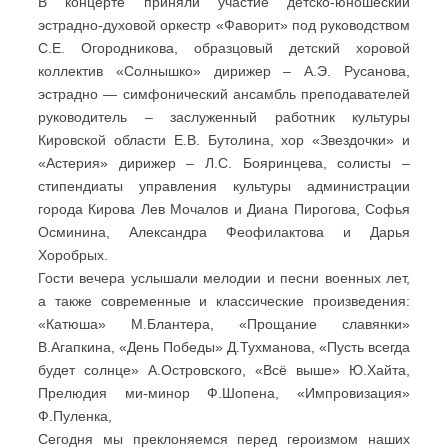
В концерте приняли участие детско-юношеский
эстрадно-духовой оркестр «Фаворит» под руководством
С.Е. Огородникова, образцовый детский хоровой
коллектив «Солнышко» дирижер – А.Э. Русанова,
эстрадно — симфонический ансамбль преподавателей
руководитель – заслуженный работник культуры
Кировской области Е.В. Бутолина, хор «Звездочки» и
«Астерия» дирижер – Л.С. Бояринцева, солисты –
стипендиаты управления культуры администрации
города Кирова Лев Мочалов и Диана Пирогова, Софья
Осминина, Александра Феофилактова и Дарья
Хоробрых.
Гости вечера услышали мелодии и песни военных лет,
а также современные и классические произведения:
«Катюша» М.Блантера, «Прощание славянки»
В.Агапкина, «День Победы» Д.Тухманова, «Пусть всегда
будет солнце» А.Островского, «Всё выше» Ю.Хайта,
Прелюдия ми-минор Ф.Шопена, «Импровизация»
Ф.Пуленка,
Сегодня мы преклоняемся перед героизмом наших