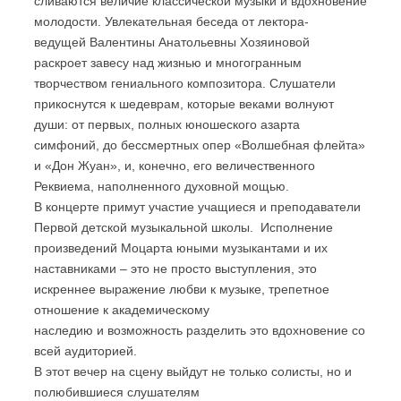
сливаются величие классической музыки и вдохновение
молодости. Увлекательная беседа от лектора-
ведущей Валентины Анатольевны Хозяиновой
раскроет завесу над жизнью и многогранным
творчеством гениального композитора. Слушатели
прикоснутся к шедеврам, которые веками волнуют
души: от первых, полных юношеского азарта
симфоний, до бессмертных опер «Волшебная флейта»
и «Дон Жуан», и, конечно, его величественного
Реквиема, наполненного духовной мощью.
В концерте примут участие учащиеся и преподаватели
Первой детской музыкальной школы. Исполнение
произведений Моцарта юными музыкантами и их
наставниками – это не просто выступления, это
искреннее выражение любви к музыке, трепетное
отношение к академическому
наследию и возможность разделить это вдохновение со
всей аудиторией.
В этот вечер на сцену выйдут не только солисты, но и
полюбившиеся слушателям