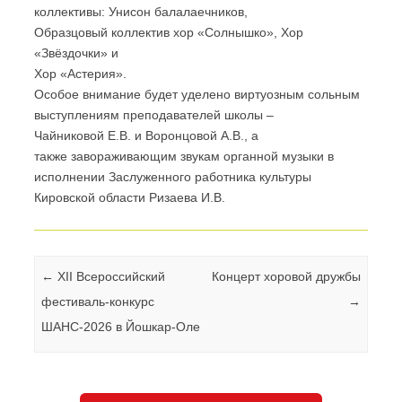
коллективы: Унисон балалаечников,
Образцовый коллектив хор «Солнышко», Хор
«Звёздочки» и
Хор «Астерия».
Особое внимание будет уделено виртуозным сольным
выступлениям преподавателей школы –
Чайниковой Е.В. и Воронцовой А.В., а
также завораживающим звукам органной музыки в
исполнении Заслуженного работника культуры
Кировской области Ризаева И.В.
Навигация по записям
←
XII Всероссийский
Концерт хоровой дружбы
фестиваль-конкурс
→
ШАНС-2026 в Йошкар-Оле