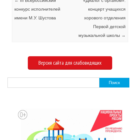
Навигация по записям
←
III Всероссийский
«Диалог с органом»:
конкурс исполнителей
концерт учащихся
имени М.У. Шустова
хорового отделения
Первой детской
музыкальной школы
→
Версия сайта для слабовидящих
Найти: