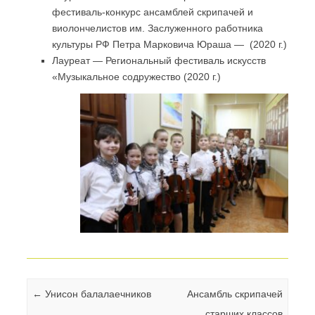
фестиваль-конкурс ансамблей скрипачей и
виолончелистов им. Заслуженного работника
культуры РФ Петра Марковича Юраша — (2020 г.)
Лауреат — Региональный фестиваль искусств
«Музыкальное содружество (2020 г.)
Навигация по записям
←
Унисон балалаечников
Ансамбль скрипачей
старших классов