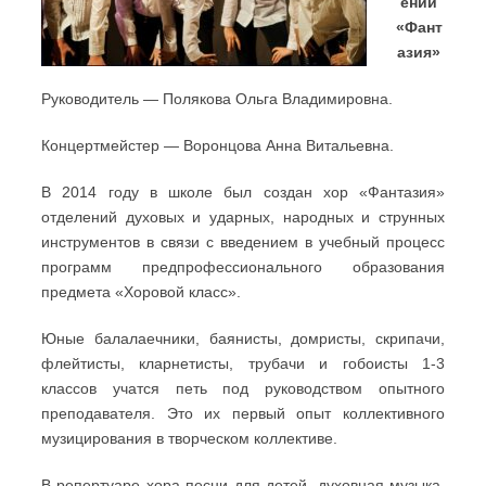
ений
«Фант
азия»
Руководитель — Полякова Ольга Владимировна.
Концертмейстер — Воронцова Анна Витальевна.
В 2014 году в школе был создан хор «Фантазия»
отделений духовых и ударных, народных и струнных
инструментов в связи с введением в учебный процесс
программ предпрофессионального образования
предмета «Хоровой класс».
Юные балалаечники, баянисты, домристы, скрипачи,
флейтисты, кларнетисты, трубачи и гобоисты 1-3
классов учатся петь под руководством опытного
преподавателя. Это их первый опыт коллективного
музицирования в творческом коллективе.
В репертуаре хора песни для детей, духовная
музыка,