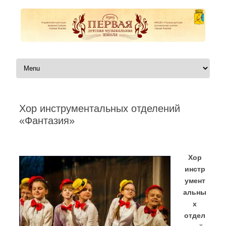
Перейти к содержимому
Хор инструментальных отделений
«Фантазия»
Автор:
|
Хор
инстр
умент
альны
х
отдел