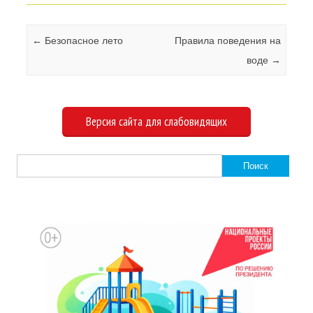
Навигация по записям
←
Безопасное лето
Правила поведения на
воде
→
Версия сайта для слабовидящих
Найти: