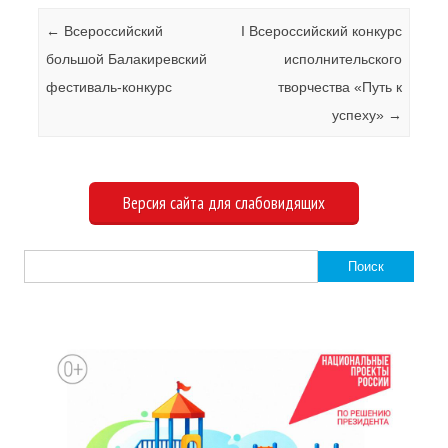
Навигация по записям
←
Всероссийский
I Всероссийский конкурс
большой Балакиревский
исполнительского
фестиваль-конкурс
творчества «Путь к
успеху»
→
Версия сайта для слабовидящих
Найти: