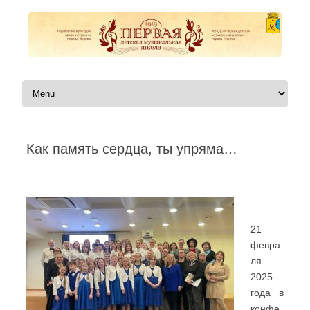
Перейти к содержимому
Как память сердца, ты упряма…
Автор:
|
21
февра
ля
2025
года в
конфе