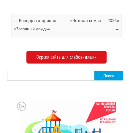
Навигация по записям
←
Концерт гитаристов
«Вятская семья — 2024»
«Звездный дождь»
→
Версия сайта для слабовидящих
Найти: