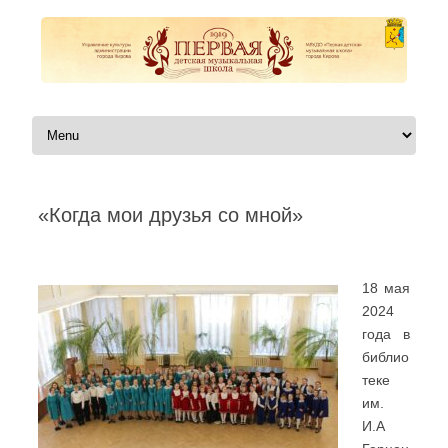
Перейти к содержимому
«Когда мои друзья со мной»
Автор:
|
18 мая
2024
года в
библио
теке
им.
И.А