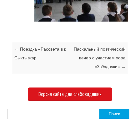
Навигация по записям
←
Поездка «Рассвета в г.
Пасхальный поэтический
Сыктывкар
вечер с участием хора
«Звёздочки»
→
Версия сайта для слабовидящих
Найти: