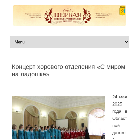
Перейти к содержимому
Концерт хорового отделения «С миром
на ладошке»
Автор:
|
24 мая
2025
года в
Област
ной
детско