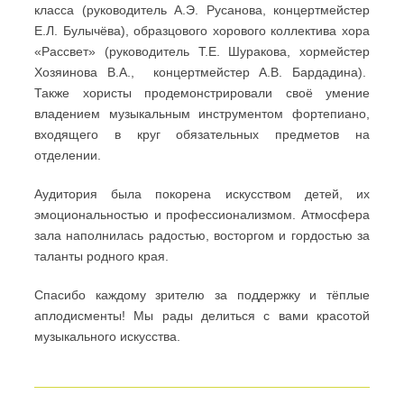
класса (руководитель А.Э. Русанова, концертмейстер
Е.Л. Булычёва), образцового хорового коллектива хора
«Рассвет» (руководитель Т.Е. Шуракова, хормейстер
Хозяинова В.А., концертмейстер А.В. Бардадина).
Также хористы продемонстрировали своё умение
владением музыкальным инструментом фортепиано,
входящего в круг обязательных предметов на
отделении.
Аудитория была покорена искусством детей, их
эмоциональностью и профессионализмом. Атмосфера
зала наполнилась радостью, восторгом и гордостью за
таланты родного края.
Спасибо каждому зрителю за поддержку и тёплые
аплодисменты! Мы рады делиться с вами красотой
музыкального искусства.