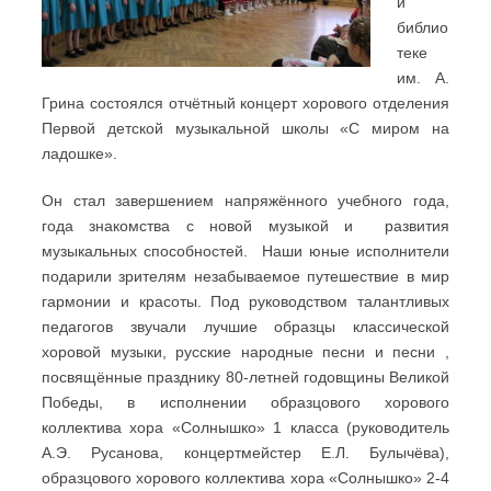
й
библио
теке
им. А.
Грина состоялся отчётный концерт хорового отделения
Первой детской музыкальной школы «С миром на
ладошке».
Он стал завершением напряжённого учебного года,
года знакомства с новой музыкой и развития
музыкальных способностей.
Наши юные исполнители
подарили зрителям незабываемое путешествие в мир
гармонии и красоты. Под руководством талантливых
педагогов звучали лучшие образцы классической
хоровой музыки, русские народные песни и песни ,
посвящённые празднику 80-летней годовщины Великой
Победы, в исполнении образцового хорового
коллектива хора «Солнышко» 1 класса (руководитель
А.Э. Русанова, концертмейстер Е.Л. Булычёва),
образцового хорового коллектива хора «Солнышко» 2-4