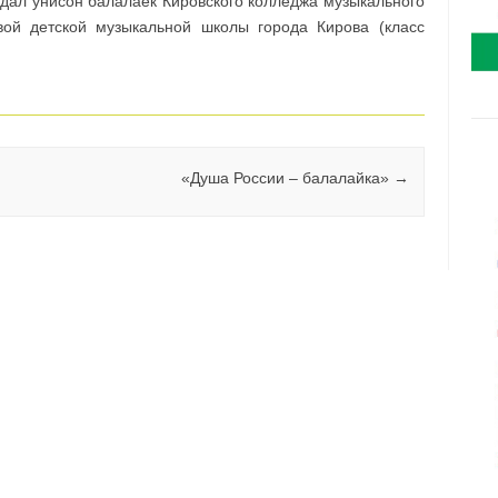
дал унисон балалаек Кировского колледжа музыкального
вой детской музыкальной школы города Кирова (класс
«Душа России – балалайка»
→