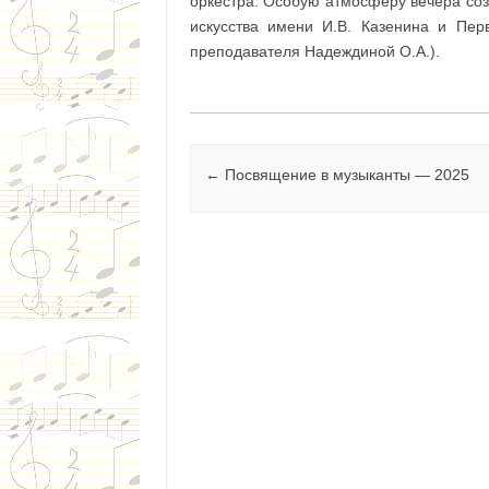
оркестра. Особую атмосферу вечера соз
искусства имени И.В. Казенина и Пер
преподавателя Надеждиной О.А.).
Навигация по записям
←
Посвящение в музыканты — 2025