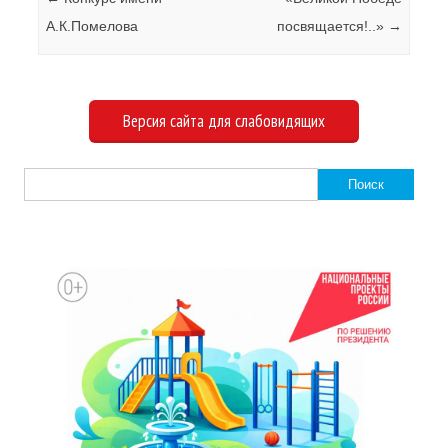
А.К.Помелова
посвящается!..»
→
Версия сайта для слабовидящих
Найти: