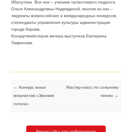
Ибатуллин. Все они – ученики талантливого педагога
Ольги Александровны Надеждиной, многие из них –
лауреаты всероссийских и международных конкурсов,
стипендиаты управления культуры администрации
города Кирова.
Концертмейстером вечера выступила Екатерина
Лавренова.
Навигация по записям
←
Конкурс юных
Мастер-класс по сольному
вокалистов «Звонкие
пению
→
голоса»
Версия сайта для слабовидящих