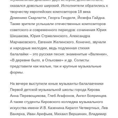
оказался довольно широкий. Исполнители обратились к
творчеству европейских композиторов 18 века
Доменико Скарлатти, Георга Генделя, Йозефа Гайдна.
Также зрители услышали отечественных композиторов
советского и современного периодов: сочинения Юрия
Шишакова, Юрия Стржелинского, Александра
Марчаковского, Евгения Желинского. Конечно, звучали
и народные мелодии, ведь подлинная стихия
балалайки – это русская песня: знаменитые «Валенки»,
«В деревне было, в Ольховке» и др. Солисты
представили как малые, так и крупные музыкальные
формы.
На вечере выступили юные музыканты-балалаечники
Первой детской музыкальной школы города Кирова
Анна Перевощикова, Глеб Агафонов, Ангел Бояринцев.
А также студенты Кировского колледжа музыкального
искусства имени И.В. Казенина Кирилл Четвертных, Лев
Ванярха, Иван Арефьев, Михаил Вершинин, Владимир