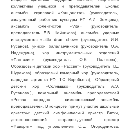
коллективы учащихся и преподавателей школы:
ансамбль скрипачей «Канцонетта» (руководитель,
заслуженный работник культуры РФ А.И. Земцова),
ансамбль флейтистов «Vita» (руководитель
преподаватель Е.В. Чайникова), ансамбль ударных
инструментов «Little drum show» (руководитель И.И.
Русанов), унисон балалаечников (руководитель О.А.
Надеждина), хор инструментальных отделений
«Фантазия» (руководитель О.В. Полякова),
Образцовый детский хор «Рассвет» (руководитель Т.Е.
Шуракова), образцовый камерный хор (руководитель,
народная артистка РФ Т.С. Воробьева), Образцовый
детский хор «Солнышко» (руководитель А.Э.
Русанова.), вокальный ансамбль преподавателей
«Prima», эстрадно — симфонический ансамбль
преподавателей. В концерте примут участие школьные
оркестры: детский симфонический оркестр Вятки,
детско-юношеский эстрадно-духовой оркестр
«Фаворит» под управлением С.Е. Огородникова,