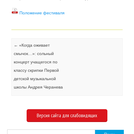
Положение фестиваля
Навигация по записям
←
«Когда оживает
смычок…»: сольный
концерт учащегося по
классу скрипки Первой
детской музыкальной
школы Андрея Черанева
Версия сайта для слабовидящих
Найти: