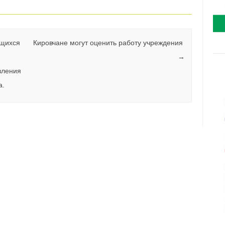
ащихся
Кировчане могут оценить работу учреждения
→
вления
а.