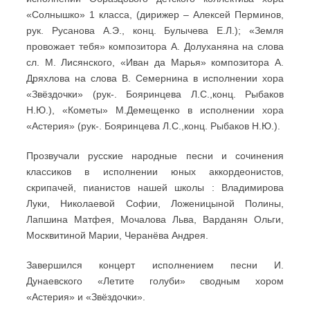
«Солнышко» 1 класса, (дирижер – Алексей Перминов,
рук. Русанова А.Э., конц. Булычева Е.Л.); «Земля
провожает тебя» композитора А. Долуханяна на слова
сл. М. Лисянского, «Иван да Марья» композитора А.
Дряхлова на слова В. Семернина в исполнении хора
«Звёздочки» (рук-. Бояринцева Л.С.,конц. Рыбаков
Н.Ю.), «Кометы» М.Демещенко в исполнении хора
«Астерия» (рук-. Бояринцева Л.С.,конц. Рыбаков Н.Ю.).
Прозвучали русские народные песни и сочинения
классиков в исполнении юных аккордеонистов,
скрипачей, пианистов нашей школы : Владимирова
Луки, Николаевой Софии, Ложеницыной Полины,
Лапшина Матфея, Мочалова Льва, Варданян Ольги,
Москвитиной Марии, Черанёва Андрея.
Завершился концерт исполнением песни И.
Дунаевского «Летите голуби» сводным хором
«Астерия» и «Звёздочки».