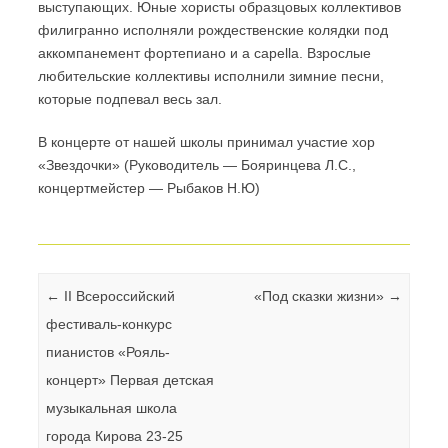
выступающих. Юные хористы образцовых коллективов
филигранно исполняли рождественские колядки под
аккомпанемент фортепиано и а capella. Взрослые
любительские коллективы исполнили зимние песни,
которые подпевал весь зал.
В концерте от нашей школы принимал участие хор
«Звездочки» (Руководитель — Бояринцева Л.С.,
концертмейстер — Рыбаков Н.Ю)
Навигация по записям
←
II Всероссийский
«Под сказки жизни»
→
фестиваль-конкурс
пианистов «Рояль-
концерт» Первая детская
музыкальная школа
города Кирова 23-25