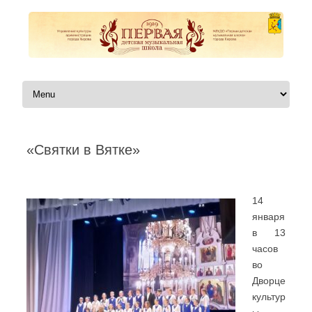
Перейти к содержимому
«Святки в Вятке»
Автор:
|
14
января
в 13
часов
во
Дворце
культур