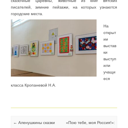
сказочные царевны, животные из книг вятских
писателей, зимние пейзажи, на которых узнаются
городские места.
На
открыт
ии
выстав
ки
выступ
или
учащи
еся
класса Кропаневой Н.А.
Навигация по записям
←
Аленушкины сказки
«Пою тебе, моя Россия!»: