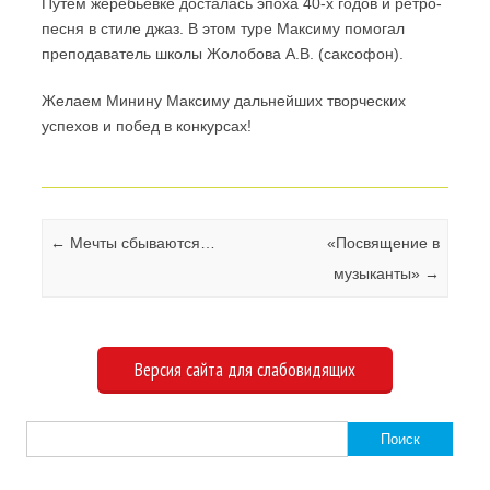
Путем жеребьевке досталась эпоха 40-х годов и ретро-
песня в стиле джаз. В этом туре Максиму помогал
преподаватель школы Жолобова А.В. (саксофон).
Желаем Минину Максиму дальнейших творческих
успехов и побед в конкурсах!
Навигация по записям
←
Мечты сбываются…
«Посвящение в
музыканты»
→
Версия сайта для слабовидящих
Найти: