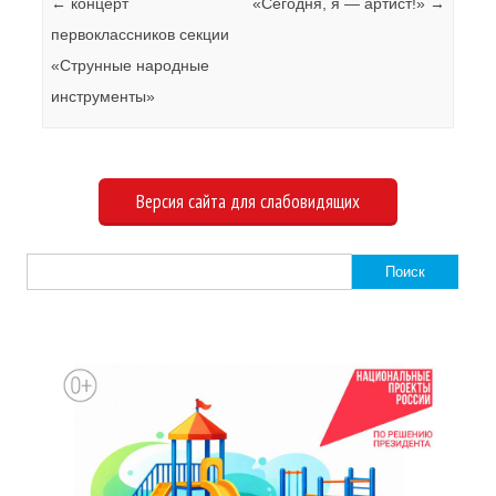
Навигация по записям
←
концерт
«Сегодня, я — артист!»
→
первоклассников секции
«Струнные народные
инструменты»
Версия сайта для слабовидящих
Найти: