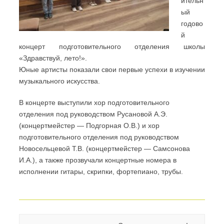
ительн
ый
годово
й
концерт подготовительного отделения школы
«Здравствуй, лето!».
Юные артисты показали свои первые успехи в изучении
музыкального искусства.
В концерте выступили хор подготовительного
отделения под руководством Русановой А.Э.
(концертмейстер — Подгорная О.В.) и хор
подготовительного отделения под руководством
Новосельцевой Т.В. (концертмейстер — Самсонова
И.А.), а также прозвучали концертные номера в
исполнении гитары, скрипки, фортепиано, трубы.