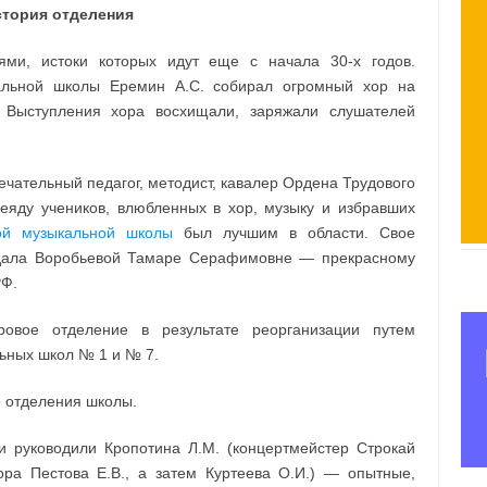
стория отделения
ями, истоки которых идут еще с начала 30-х годов.
альной школы Еремин А.С. собирал огромный хор на
 Выступления хора восхищали, заряжали слушателей
чательный педагог, методист, кавалер Ордена Трудового
еяду учеников, влюбленных в хор, музыку и избравших
ой музыкальной школы
был лучшим в области. Свое
дала Воробьевой Тамаре Серафимовне — прекрасному
РФ.
овое отделение в результате реорганизации путем
ьных школ № 1 и № 7.
о отделения школы.
 руководили Кропотина Л.М. (концертмейстер Строкай
хора Пестова Е.В., а затем Куртеева О.И.) — опытные,