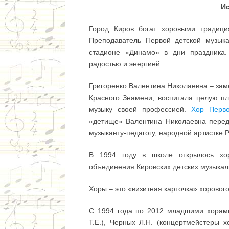
И
Город Киров богат хоровыми традици
Преподаватель Первой детской музык
стадионе «Динамо» в дни праздника.
радостью и энергией.
Григоренко Валентина Николаевна – заме
Красного Знамени, воспитала целую пл
музыку своей профессией.
Хор Перв
«детище» Валентина Николаевна пере
музыканту-педагогу, народной артистке 
В 1994 году в школе открылось хор
объединения Кировских детских музыкал
Хоры – это «визитная карточка» хоровог
С 1994 года по 2012 младшими хорами
Т.Е.), Черных Л.Н. (концертмейстеры 