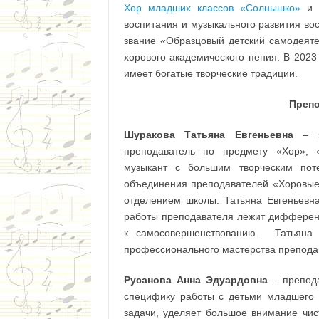
Хор младших классов «Солнышко»
и
воспитания и музыкального развития во
звание «Образцовый детский самодеяте
хорового академического пения. В 2023
имеет богатые творческие традиции.
Препо
Шуракова Татьяна Евгеньевна
– за
преподаватель по предмету «Хор», 
музыкант с большим творческим поте
объединения преподавателей «Хоровые
отделением школы. Татьяна Евгеньевн
работы преподавателя лежит дифферен
к самосовершенствованию. Татьяна 
профессионального мастерства преподава
Русанова Анна Эдуардовна
– препода
специфику работы с детьми младшего 
задачи, уделяет большое внимание чис