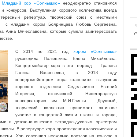
.
Младший хор «Солнышко»
неоднократно становился
и конкурсов. Выступления хорового коллектива всегда
интересный репертуар, творческий союз с местными
али с младшим хором Бояринцева Любовь Сергеевна,
Ч
а Анна Вячеславовна, которые сумели заинтересовать
у
честве.
С 2014 по 2021 год
хором «Солнышко»
руководила Полюшкина Елена Михайловна.
Концертмейстер хора в этот период — Грачева
Галина Васильевна, в 2018 году
концертмейстером хора становится выпускник
хорового отделения Седельников Евгений
Игоревич, окончивший Нижегородскую
консерваторию им. М.И.Глинки. Дружный,
творческий коллектив принимает активное
участие в концертной жизни школы и города,
ами и детско-юношеским эстрадно-духовым оркестром
школы. В репертуаре хора произведения классических и
песни. Хор совершил несколько поездок на конкурс в