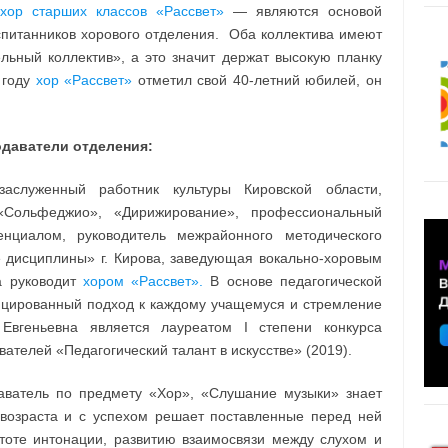
хор старших классов «Рассвет»
— являются основой
спитанников хорового отделения. Оба коллектива имеют
льный коллектив», а это значит держат высокую планку
 году
хор «Рассвет»
отметил свой 40-летний юбилей, он
даватели отделения:
служенный работник культуры Кировской области,
«Сольфеджио», «Дирижирование», профессиональный
нциалом, руководитель межрайонного методического
 дисциплины» г. Кирова, заведующая вокально-хоровым
а руководит
хором «Рассвет».
В основе педагогической
цированный подход к каждому учащемуся и стремление
Евгеньевна является лауреатом I степени конкурса
телей «Педагогический талант в искусстве» (2019).
ватель по предмету «Хор», «Слушание музыки» знает
возраста и с успехом решает поставленные перед ней
тоте интонации, развитию взаимосвязи между слухом и