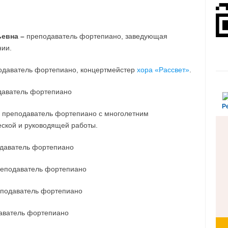
ьевна –
преподаватель фортепиано, заведующая
нии.
одаватель фортепиано, концертмейстер
хора «Рассвет»
.
даватель фортепиано
Р
—
преподаватель фортепиано с многолетним
ской и руководящей работы.
даватель фортепиано
еподаватель фортепиано
подаватель фортепиано
аватель фортепиано