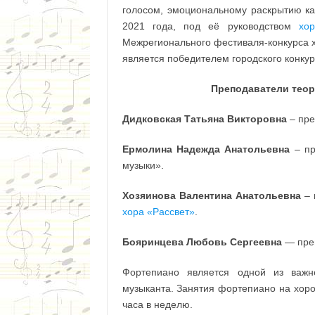
голосом, эмоциональному раскрытию ка
2021 года, под её руководством
хо
Межрегионального фестиваля-конкурса х
является победителем городского конку
Преподаватели теор
Дидковская Татьяна Викторовна
– пре
Ермолина Надежда Анатольевна
– п
музыки».
Хозяинова Валентина Анатольевна
–
хора «Рассвет»
.
Бояринцева Любовь Сергеевна
— преп
Фортепиано является одной из важн
музыканта. Занятия фортепиано на хоров
часа в неделю.