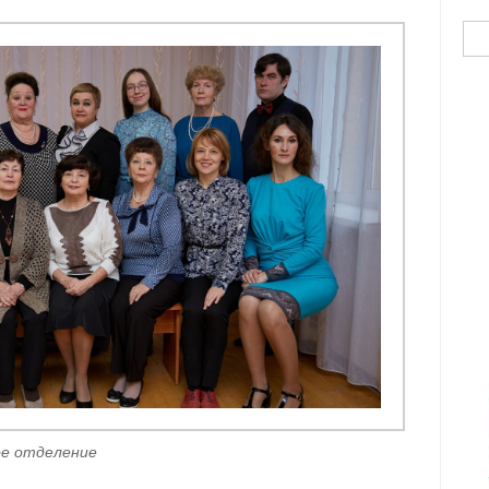
Най
ое отделение