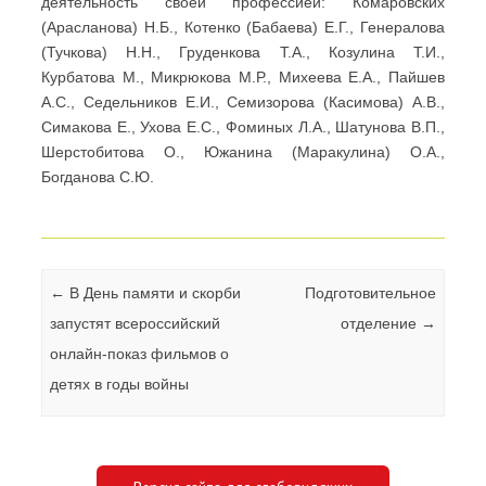
деятельность своей профессией: Комаровских
(Арасланова) Н.Б., Котенко (Бабаева) Е.Г., Генералова
(Тучкова) Н.Н., Груденкова Т.А., Козулина Т.И.,
Курбатова М., Микрюкова М.Р., Михеева Е.А., Пайшев
А.С., Седельников Е.И., Семизорова (Касимова) А.В.,
Симакова Е., Ухова Е.С., Фоминых Л.А., Шатунова В.П.,
Шерстобитова О., Южанина (Маракулина) О.А.,
Богданова С.Ю.
Навигация по записям
←
В День памяти и скорби
Подготовительное
запустят всероссийский
отделение
→
онлайн-показ фильмов о
детях в годы войны