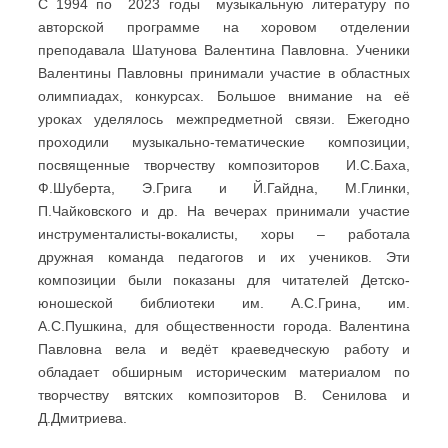
С 1994 по 2023 годы музыкальную литературу по
авторской программе на хоровом отделении
преподавала Шатунова Валентина Павловна. Ученики
Валентины Павловны принимали участие в областных
олимпиадах, конкурсах. Большое внимание на её
уроках уделялось межпредметной связи. Ежегодно
проходили музыкально-тематические композиции,
посвященные творчеству композиторов И.С.Баха,
Ф.Шуберта, Э.Грига и Й.Гайдна, М.Глинки,
П.Чайковского и др. На вечерах принимали участие
инструменталисты-вокалисты, хоры – работала
дружная команда педагогов и их учеников. Эти
композиции были показаны для читателей Детско-
юношеской библиотеки им. А.С.Грина, им.
А.С.Пушкина, для общественности города. Валентина
Павловна вела и ведёт краеведческую работу и
обладает обширным историческим материалом по
творчеству вятских композиторов В. Сенилова и
Д.Дмитриева.