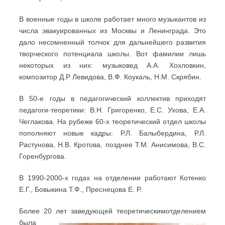
В военные годы в школе работает много музыкантов из
числа эвакуированных из Москвы и Ленинграда. Это
дало несомненный толчок для дальнейшего развития
творческого потенциала школы. Вот фамилии лишь
некоторых из них: музыковед А.А. Хохловкин,
композитор Д.Р Левидова, В.Ф. Коукаль, Н.М. Скрябин.
В 50-е годы в педагогический коллектив приходят
педагоги-теоретики: В.Н. Григоренко, Е.С. Ухова, Е.А.
Чеглакова. На рубеже 60-х теоретический отдел школы
пополняют новые кадры: Р.Л. Балыбердина, Р.Л.
Растунова, Н.В. Кротова, позднее Т.М. Анисимова, B.C.
Горенбургова.
В 1990-2000-х годах на отделении работают Котенко
Е.Г., Бовыкина Т.Ф., Преснецова Е. Р.
Более 20 лет заведующей теоретическим
отделением
была