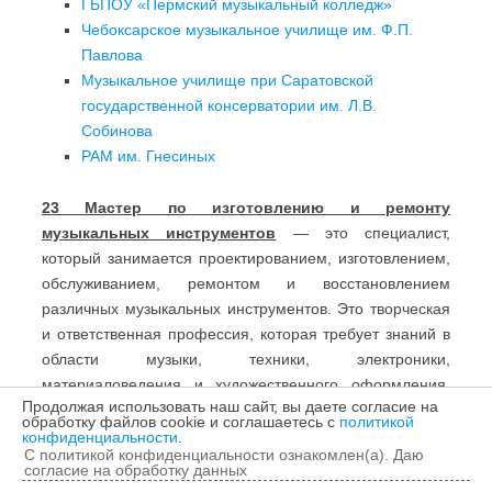
ГБПОУ «Пермский музыкальный колледж»
Чебоксарское музыкальное училище им. Ф.П.
Павлова
Музыкальное училище при Саратовской
государственной консерватории им. Л.В.
Собинова
РАМ им. Гнесиных
23 Мастер по изготовлению и ремонту
музыкальных инструментов
— это специалист,
который занимается проектированием, изготовлением,
обслуживанием, ремонтом и восстановлением
различных музыкальных инструментов. Это творческая
и ответственная профессия, которая требует знаний в
области музыки, техники, электроники,
материаловедения и художественного оформления.
Продолжая использовать наш сайт, вы даете согласие на
Этот специалист отвечает за чистое, гармоничное,
обработку файлов cookie и соглашаетесь с
политикой
объёмное и выразительное звучание музыкальных
конфиденциальности
.
С политикой конфиденциальности ознакомлен(а). Даю
инструментов.
согласие на обработку данных