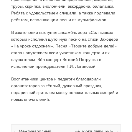
трубы, скрипки, виолончели, аккордеона, балалайки.
Ребята с удовольствием слушали. а также подпевали
ребятам, исполняющим песни из мультфильмов.
В заключении выступил ансамбль хора «Солнышко»,
который исполнил шуточную песню на стихи Заходера
«На уроке отдохнём». Песня «Творите добрые дела!»
стала напутствием всем участникам концерта и их
слушателям. Вёл концерт Вятский Петрушка в
исполнении преподавателя Т.И. Логиновой.
Воспитанники центра и педагоги благодарили
организаторов за тёплый, душевный праздник,
подаривший зрителям массу положительных эмоций и
новых впечатлений.
Навигация по записям
←
Международный
«А, ну-ка девушки!»
→