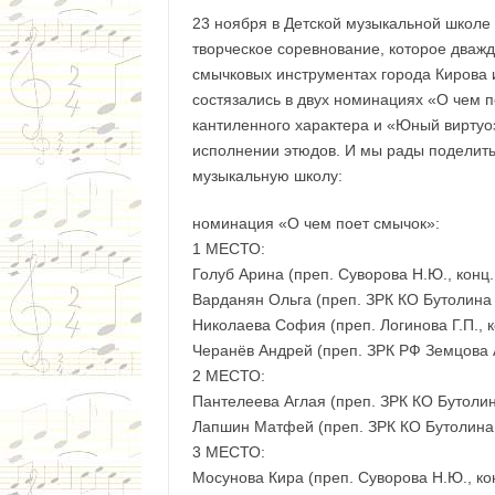
23 ноября в Детской музыкальной школе
творческое соревнование, которое дважд
смычковых инструментах города Кирова 
состязались в двух номинациях «О чем п
кантиленного характера и «Юный виртуоз
исполнении этюдов. И мы рады поделить
музыкальную школу:
номинация «О чем поет смычок»:
1 МЕСТО:
Голуб Арина (преп. Суворова Н.Ю., конц.
Варданян Ольга (преп. ЗРК КО Бутолина 
Николаева София (преп. Логинова Г.П., к
Черанёв Андрей (преп. ЗРК РФ Земцова А
2 МЕСТО:
Пантелеева Аглая (преп. ЗРК КО Бутолина
Лапшин Матфей (преп. ЗРК КО Бутолина Е
3 МЕСТО:
Мосунова Кира (преп. Суворова Н.Ю., ко