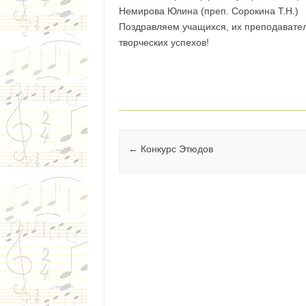
Немирова Юлина (преп. Сорокина Т.Н.)
Поздравляем учащихся, их преподавате
творческих успехов!
Навигация по записям
←
Конкурс Этюдов