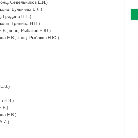
конц. Седельников Е.И.)
конц. Булычева Е.Л.)
. Гридина Н.П.)
конц. Гридина Н.П.)
.В., конц. Рыбаков Н.Ю.)
на Е.В., конц. Рыбаков Н.Ю.)
Е.В.)
а Е.В.)
.В.)
на Е.В.)
А.И.)