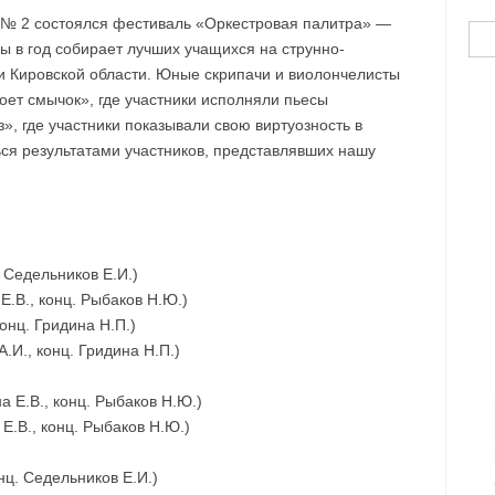
 № 2 состоялся фестиваль «Оркестровая палитра» —
Най
ы в год собирает лучших учащихся на струнно-
и Кировской области. Юные скрипачи и виолончелисты
оет смычок», где участники исполняли пьесы
», где участники показывали свою виртуозность в
ся результатами участников, представлявших нашу
 Седельников Е.И.)
Е.В., конц. Рыбаков Н.Ю.)
онц. Гридина Н.П.)
.И., конц. Гридина Н.П.)
 Е.В., конц. Рыбаков Н.Ю.)
.В., конц. Рыбаков Н.Ю.)
нц. Седельников Е.И.)