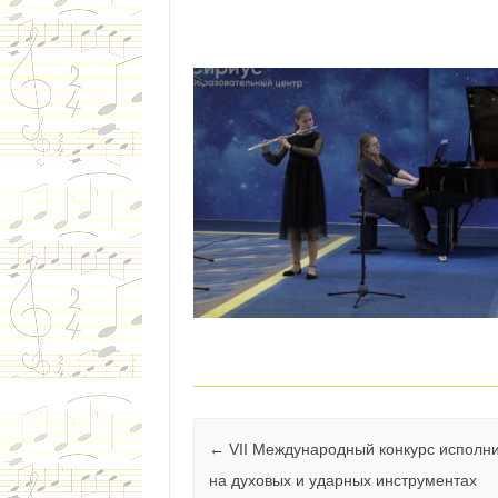
Навигация по записям
←
VII Международный конкурс исполн
на духовых и ударных инструментах