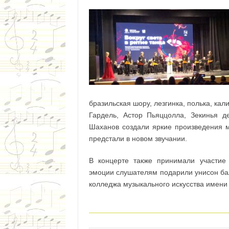
бразильская шору, лезгинка, полька, кал
Гардель, Астор Пьяццолла, Зекинья д
Шаханов создали яркие произведения м
предстали в новом звучании.
В концерте также принимали участи
эмоции слушателям подарили унисон ба
колледжа музыкального искусства имени 