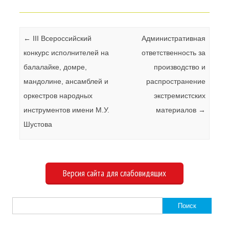
Навигация по записям
←
III Всероссийский
Административная
конкурс исполнителей на
ответственность за
балалайке, домре,
производство и
мандолине, ансамблей и
распространение
оркестров народных
экстремистских
инструментов имени М.У.
материалов
→
Шустова
Версия сайта для слабовидящих
Найти: