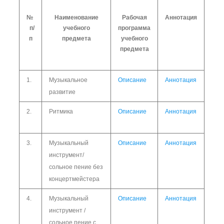
№
Наименование
Рабочая
Аннотация
п/
учебного
программа
п
предмета
учебного
предмета
1.
Музыкальное
Описание
Аннотация
развитие
2.
Ритмика
Описание
Аннотация
3.
Музыкальный
Описание
Аннотация
инструмент/
сольное пение без
концертмейстера
4.
Музыкальный
Описание
Аннотация
инструмент /
сольное пение с