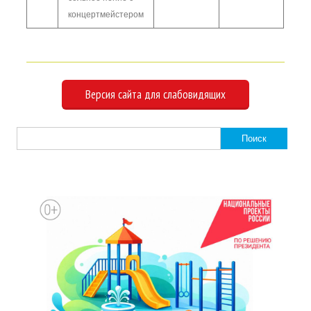
концертмейстером
Версия сайта для слабовидящих
Найти: